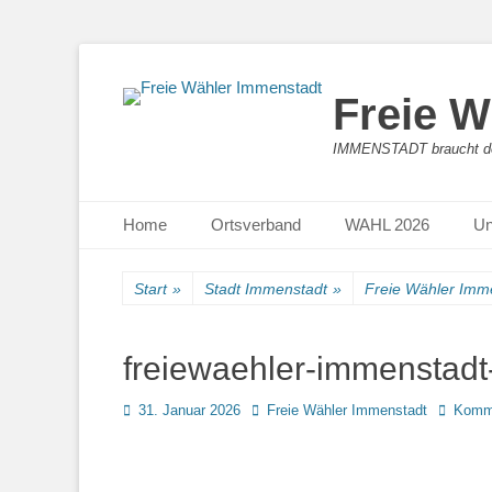
Freie W
IMMENSTADT braucht de
Primäres Menü
Zum
Home
Ortsverband
WAHL 2026
Un
Inhalt
springen
Start
»
Stadt Immenstadt
»
Freie Wähler Imme
freiewaehler-immenstad
Posted
Autor
31. Januar 2026
Freie Wähler Immenstadt
Komme
on