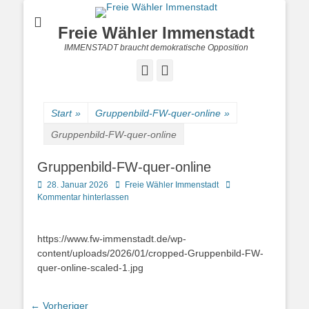
Freie Wähler Immenstadt
IMMENSTADT braucht demokratische Opposition
Facebook
Instagram
Start
»
Gruppenbild-FW-quer-online
»
Gruppenbild-FW-quer-online
Gruppenbild-FW-quer-online
Posted
Autor
28. Januar 2026
Freie Wähler Immenstadt
on
Kommentar hinterlassen
https://www.fw-immenstadt.de/wp-
content/uploads/2026/01/cropped-Gruppenbild-FW-
quer-online-scaled-1.jpg
Beitragsnavigation
← Vorheriger